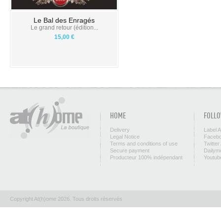
Le Bal des Enragés
Le grand retour (édition...
15,00 €
HOME
FOLLO
Delivery
Label 
Legal Notice
Facebo
Terms and conditions of use
Twitter
Secure payment
Dailym
Producteur 100% indépendant
Youtub
Copyright At(h)ome 2026. Tous droits réservés