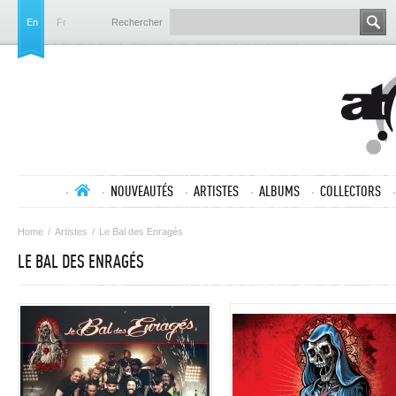
En
Fr
Rechercher
NOUVEAUTÉS
ARTISTES
ALBUMS
COLLECTORS
Home
/
Artistes
/
Le Bal des Enragés
LE BAL DES ENRAGÉS