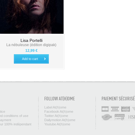
Lisa Portelli
La nébuleuse (édition digipak)
12,99 €
Add to cart
FOLLOW AT(H)OME
PAIEMENT SÉCURISÉ
Label At(h)ome
tice
Facebook At(h)ome
d conditions of use
Twitter At(h)ome
payment
Dailymotion At(h)ome
eur 100% indépendant
Youtube At(h)ome