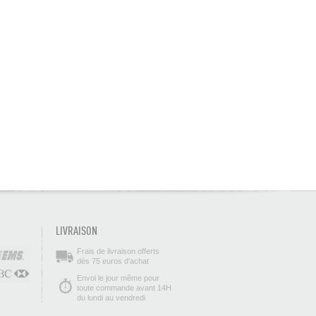
LIVRAISON
Frais de livraison offerts
dès 75 euros d’achat
Envoi le jour même pour
toute commande avant 14H
du lundi au vendredi