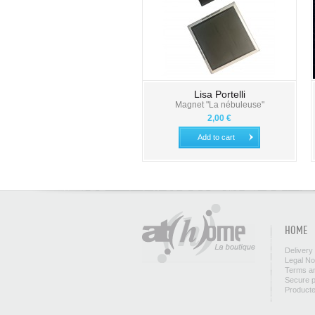
Lisa Portelli
Magnet "La nébuleuse"
2,00 €
Add to cart
HOME
Delivery
Legal No
Terms an
Secure 
Product