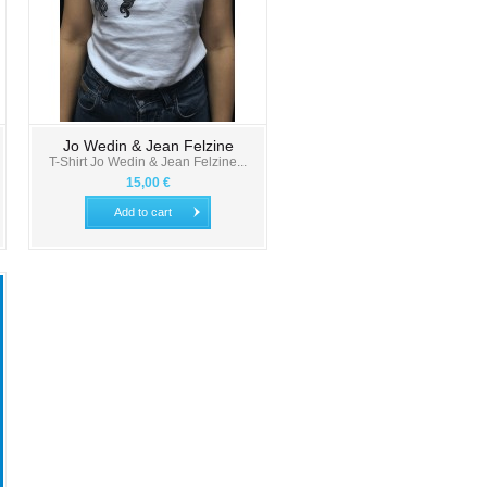
Jo Wedin & Jean Felzine
T-Shirt Jo Wedin & Jean Felzine...
15,00 €
Add to cart