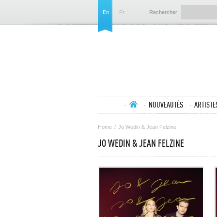
En
Fr
Rechercher
NOUVEAUTÉS
ARTISTE
Home
/
Jo Wedin & Jean Felzine
JO WEDIN & JEAN FELZINE