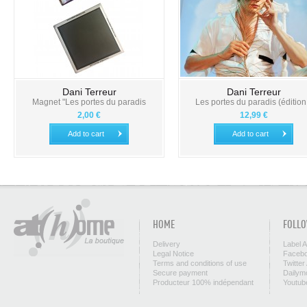
Dani Terreur
Dani Terreur
Magnet "Les portes du paradis
Les portes du paradis (édition.
2,00 €
12,99 €
Add to cart
Add to cart
HOME
FOLLO
Delivery
Label 
Legal Notice
Facebo
Terms and conditions of use
Twitter
Secure payment
Dailym
Producteur 100% indépendant
Youtub