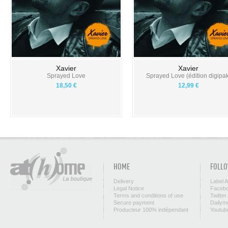
Xavier
Xavier
Sprayed Love
Sprayed Love (édition digipak
18,50 €
12,99 €
HOME
FOLLO
Delivery
Label 
Legal Notice
Facebo
Terms and conditions of use
Twitter
Secure payment
Dailym
Producteur 100% indépendant
Youtub