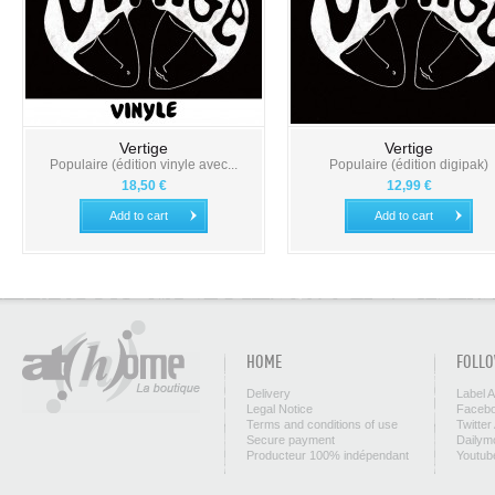
Vertige
Vertige
Populaire (édition vinyle avec...
Populaire (édition digipak)
18,50 €
12,99 €
Add to cart
Add to cart
HOME
FOLLO
Delivery
Label 
Legal Notice
Facebo
Terms and conditions of use
Twitter
Secure payment
Dailym
Producteur 100% indépendant
Youtub