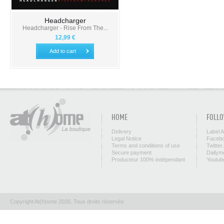
Headcharger
Headcharger - Rise From The...
12,99 €
Add to cart
HOME
FOLLO
Delivery
Label 
Legal Notice
Facebo
Terms and conditions of use
Twitter
Secure payment
Dailym
Producteur 100% indépendant
Youtub
Copyright At(h)ome 2026. Tous droits réservés