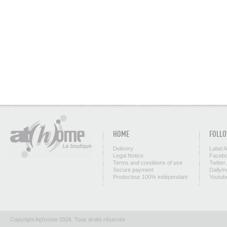
HOME
FOLLO
Delivery
Label 
Legal Notice
Facebo
Terms and conditions of use
Twitter
Secure payment
Dailym
Producteur 100% indépendant
Youtub
Copyright At(h)ome 2026. Tous droits réservés