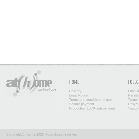
HOME
FOLLO
Delivery
Label 
Legal Notice
Facebo
Terms and conditions of use
Twitter
Secure payment
Dailym
Producteur 100% indépendant
Youtub
Copyright At(h)ome 2026. Tous droits réservés