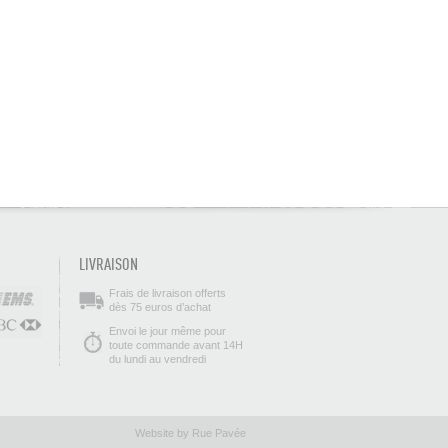
LIVRAISON
Frais de livraison offerts
dès 75 euros d’achat
Envoi le jour même pour
toute commande avant 14H
du lundi au vendredi
Website by Rue Pavée