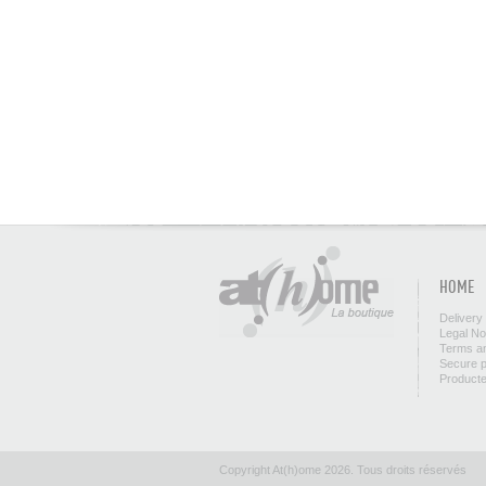
HOME
Delivery
Legal No
Terms an
Secure 
Product
Copyright At(h)ome 2026. Tous droits réservés