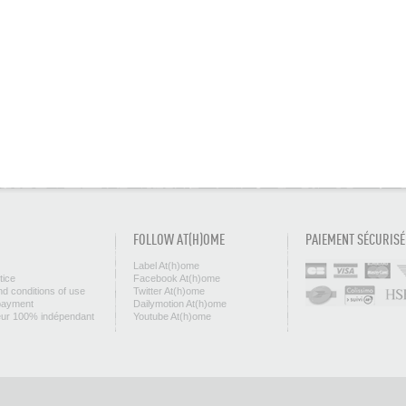
FOLLOW AT(H)OME
PAIEMENT SÉCURISÉ
Label At(h)ome
tice
Facebook At(h)ome
d conditions of use
Twitter At(h)ome
payment
Dailymotion At(h)ome
eur 100% indépendant
Youtube At(h)ome