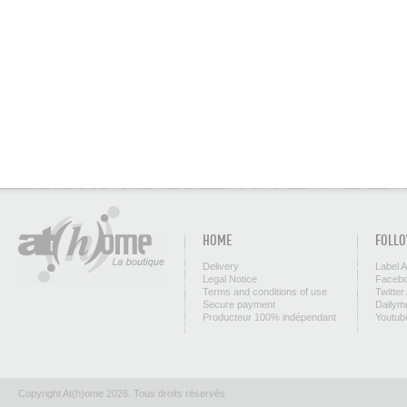
HOME
FOLLO
Delivery
Label 
Legal Notice
Facebo
Terms and conditions of use
Twitter
Secure payment
Dailym
Producteur 100% indépendant
Youtub
Copyright At(h)ome 2026. Tous droits réservés