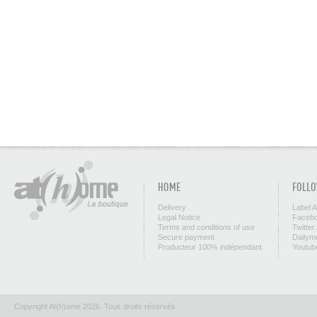
HOME
FOLLO
Delivery
Label 
Legal Notice
Facebo
Terms and conditions of use
Twitter
Secure payment
Dailym
Producteur 100% indépendant
Youtub
Copyright At(h)ome 2026. Tous droits réservés