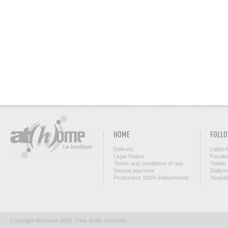
HOME
FOLLO
Delivery
Label 
Legal Notice
Facebo
Terms and conditions of use
Twitter
Secure payment
Dailym
Producteur 100% indépendant
Youtub
Copyright At(h)ome 2026. Tous droits réservés