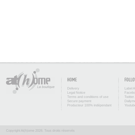
HOME
FOLLO
Delivery
Label 
Legal Notice
Facebo
Terms and conditions of use
Twitter
Secure payment
Dailym
Producteur 100% indépendant
Youtub
Copyright At(h)ome 2026. Tous droits réservés