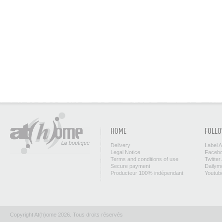
HOME
FOLLO
Delivery
Label 
Legal Notice
Facebo
Terms and conditions of use
Twitter
Secure payment
Dailym
Producteur 100% indépendant
Youtub
Copyright At(h)ome 2026. Tous droits réservés