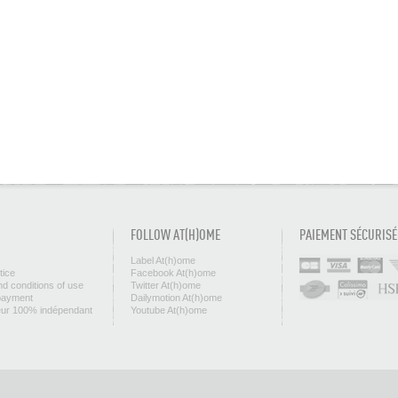
FOLLOW AT(H)OME
PAIEMENT SÉCURISÉ
Label At(h)ome
tice
Facebook At(h)ome
d conditions of use
Twitter At(h)ome
payment
Dailymotion At(h)ome
eur 100% indépendant
Youtube At(h)ome