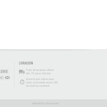
LIVRAISON
Frais de livraison offerts
dès 75 euros d’achat
Envoi le jour même pour
toute commande avant 14H
du lundi au vendredi
Website by Rue Pavée