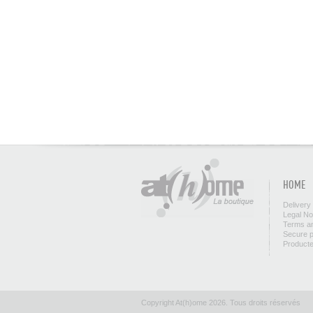
HOME
Delivery
Legal No
Terms an
Secure 
Product
Copyright At(h)ome 2026. Tous droits réservés