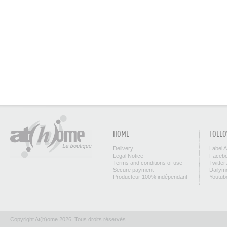
HOME
FOLLO
Delivery
Label 
Legal Notice
Facebo
Terms and conditions of use
Twitter
Secure payment
Dailym
Producteur 100% indépendant
Youtub
Copyright At(h)ome 2026. Tous droits réservés