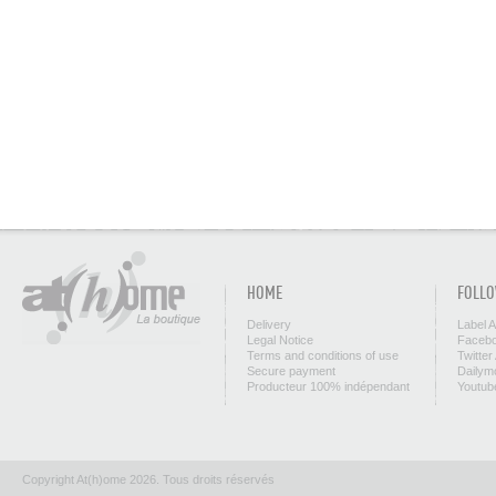
HOME
FOLLO
Delivery
Label 
Legal Notice
Facebo
Terms and conditions of use
Twitter
Secure payment
Dailym
Producteur 100% indépendant
Youtub
Copyright At(h)ome 2026. Tous droits réservés