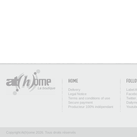
HOME
FOLLO
Delivery
Label 
Legal Notice
Facebo
Terms and conditions of use
Twitter
Secure payment
Dailym
Producteur 100% indépendant
Youtub
Copyright At(h)ome 2026. Tous droits réservés