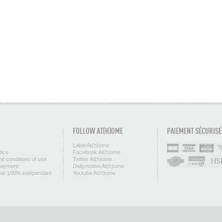
FOLLOW AT(H)OME
PAIEMENT SÉCURISÉ
Label At(h)ome
tice
Facebook At(h)ome
d conditions of use
Twitter At(h)ome
payment
Dailymotion At(h)ome
eur 100% indépendant
Youtube At(h)ome