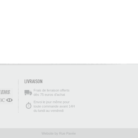
LIVRAISON
Frais de livraison offerts
dès 75 euros d’achat
Envoi le jour même pour
toute commande avant 14H
du lundi au vendredi
Website by Rue Pavée