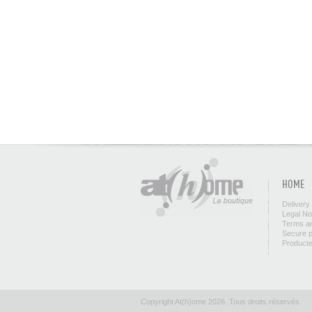
HOME
Delivery
Legal No
Terms an
Secure 
Product
Copyright At(h)ome 2026. Tous droits réservés