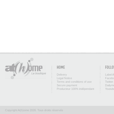
HOME
FOLLO
Delivery
Label 
Legal Notice
Facebo
Terms and conditions of use
Twitter
Secure payment
Dailym
Producteur 100% indépendant
Youtub
Copyright At(h)ome 2026. Tous droits réservés