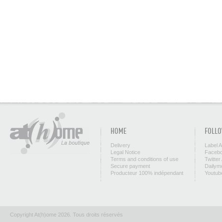
HOME
FOLLO
Delivery
Label 
Legal Notice
Facebo
Terms and conditions of use
Twitter
Secure payment
Dailym
Producteur 100% indépendant
Youtub
Copyright At(h)ome 2026. Tous droits réservés