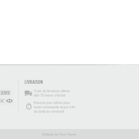
LIVRAISON
Frais de livraison offerts
dès 75 euros d’achat
Envoi le jour même pour
toute commande avant 14H
du lundi au vendredi
Website by Rue Pavée