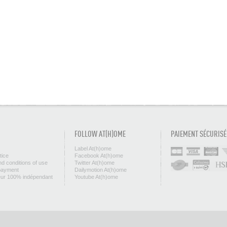
FOLLOW AT(H)OME
PAIEMENT SÉCURISÉ
Label At(h)ome
tice
Facebook At(h)ome
d conditions of use
Twitter At(h)ome
payment
Dailymotion At(h)ome
eur 100% indépendant
Youtube At(h)ome