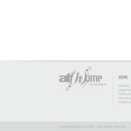
HOME
Delivery
Legal No
Terms an
Secure 
Product
Copyright At(h)ome 2026. Tous droits réservés