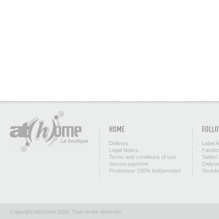
HOME
FOLLO
Delivery
Label 
Legal Notice
Facebo
Terms and conditions of use
Twitter
Secure payment
Dailym
Producteur 100% indépendant
Youtub
Copyright At(h)ome 2026. Tous droits réservés