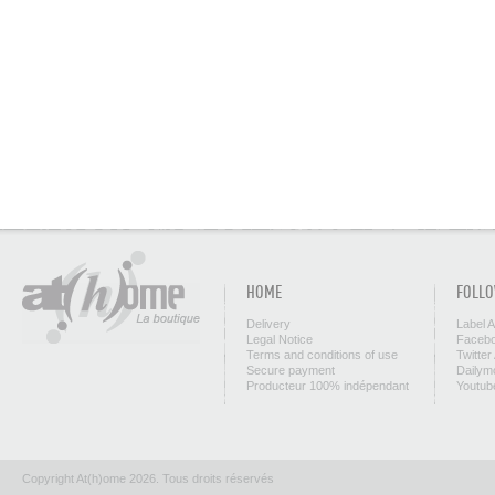
HOME
FOLLO
Delivery
Label 
Legal Notice
Facebo
Terms and conditions of use
Twitter
Secure payment
Dailym
Producteur 100% indépendant
Youtub
Copyright At(h)ome 2026. Tous droits réservés