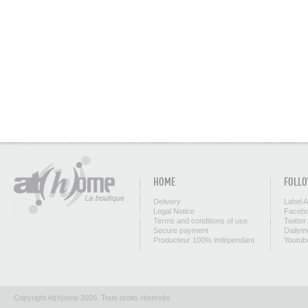
HOME
FOLLO
Delivery
Label 
Legal Notice
Facebo
Terms and conditions of use
Twitter
Secure payment
Dailym
Producteur 100% indépendant
Youtub
Copyright At(h)ome 2026. Tous droits réservés