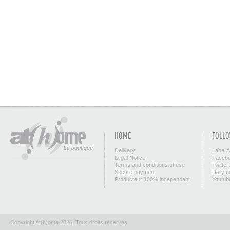
HOME
FOLLO
Delivery
Label 
Legal Notice
Facebo
Terms and conditions of use
Twitter
Secure payment
Dailym
Producteur 100% indépendant
Youtub
Copyright At(h)ome 2026. Tous droits réservés