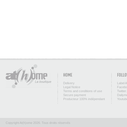
HOME
FOLLO
Delivery
Label 
Legal Notice
Facebo
Terms and conditions of use
Twitter
Secure payment
Dailym
Producteur 100% indépendant
Youtub
Copyright At(h)ome 2026. Tous droits réservés