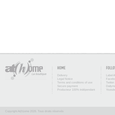
HOME
FOLLO
Delivery
Label 
Legal Notice
Facebo
Terms and conditions of use
Twitter
Secure payment
Dailym
Producteur 100% indépendant
Youtub
Copyright At(h)ome 2026. Tous droits réservés