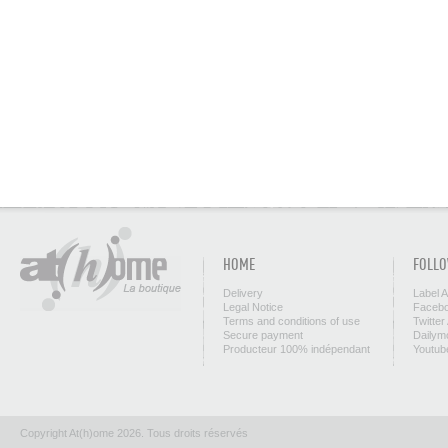
HOME
FOLLO
Delivery
Label 
Legal Notice
Facebo
Terms and conditions of use
Twitter
Secure payment
Dailym
Producteur 100% indépendant
Youtub
Copyright At(h)ome 2026. Tous droits réservés