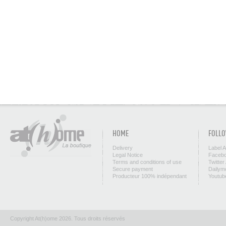
HOME
FOLLO
Delivery
Label 
Legal Notice
Facebo
Terms and conditions of use
Twitter
Secure payment
Dailym
Producteur 100% indépendant
Youtub
Copyright At(h)ome 2026. Tous droits réservés