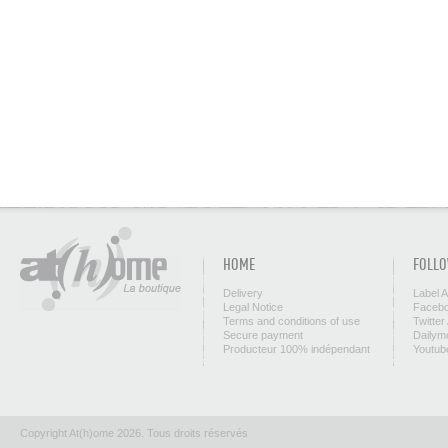
HOME
FOLLO
Delivery
Label 
Legal Notice
Facebo
Terms and conditions of use
Twitter
Secure payment
Dailym
Producteur 100% indépendant
Youtub
Copyright At(h)ome 2026. Tous droits réservés