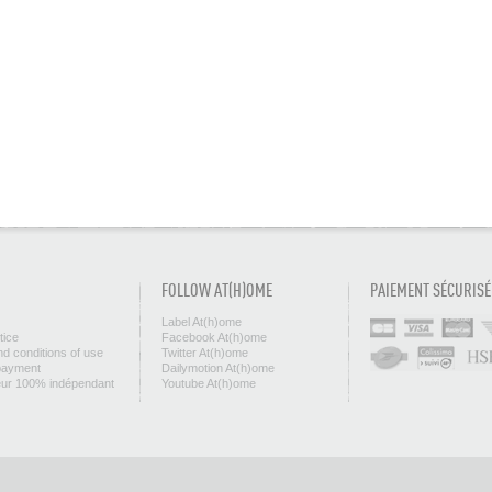
FOLLOW AT(H)OME
PAIEMENT SÉCURISÉ
Label At(h)ome
tice
Facebook At(h)ome
d conditions of use
Twitter At(h)ome
payment
Dailymotion At(h)ome
eur 100% indépendant
Youtube At(h)ome