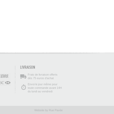
LIVRAISON
Frais de livraison offerts
dès 75 euros d’achat
Envoi le jour même pour
toute commande avant 14H
du lundi au vendredi
Website by Rue Pavée