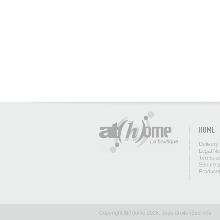
HOME
Delivery
Legal No
Terms an
Secure 
Product
Copyright At(h)ome 2026. Tous droits réservés