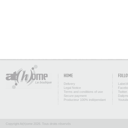
HOME
FOLLO
Delivery
Label 
Legal Notice
Facebo
Terms and conditions of use
Twitter
Secure payment
Dailym
Producteur 100% indépendant
Youtub
Copyright At(h)ome 2026. Tous droits réservés