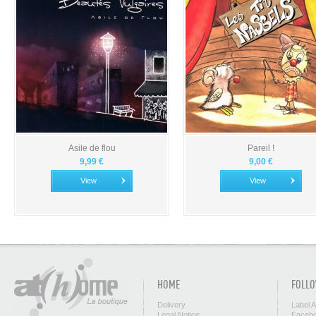
Asile de flou
Pareil !
9,99 €
9,00 €
View
View
HOME
FOLLO
Delivery
Label 
Legal Notice
Facebo