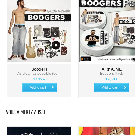
Boogers
AT(h)OME
As clean as possible (ed....
Boogers Pack
12,99 €
19,50 €
Add to cart
Add to cart
VOUS AIMEREZ AUSSI