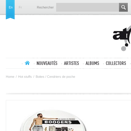
En
Fr
Rechercher
NOUVEAUTÉS
ARTISTES
ALBUMS
COLLECTORS
Home
/
Hot stuffs
/
Boites / Cendriers de poche