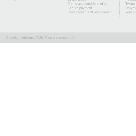
Terms and conditions of use
Twitter
Secure payment
Dailym
Producteur 100% indépendant
Youtub
Copyright At(h)ome 2026. Tous droits réservés