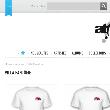
En
Fr
Rechercher
NOUVEAUTÉS
ARTISTES
ALBUMS
COLLECTORS
Home
/
Artistes
/
Villa Fantôme
VILLA FANTÔME