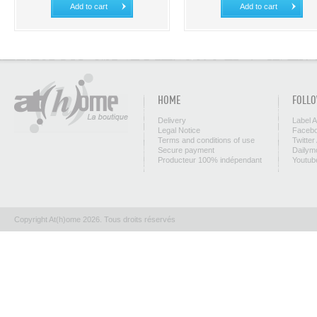
Add to cart
Add to cart
HOME
FOLLO
Delivery
Label 
Legal Notice
Facebo
Terms and conditions of use
Twitter
Secure payment
Dailym
Producteur 100% indépendant
Youtub
Copyright At(h)ome 2026. Tous droits réservés