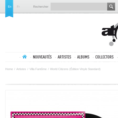
En
Fr
Rechercher
NOUVEAUTÉS
ARTISTES
ALBUMS
COLLECTORS
Home
/
Artistes
/
Villa Fantôme
/
World Citizens (Édition Vinyle Standard)