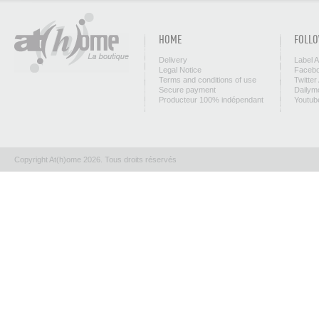
HOME
FOLLO
Delivery
Label 
Legal Notice
Facebo
Terms and conditions of use
Twitter
Secure payment
Dailym
Producteur 100% indépendant
Youtub
Copyright At(h)ome 2026. Tous droits réservés