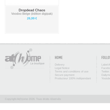
Dropdead Chaos
Voodoo Belge (édition digipak)
26,99 €
HOME
FOLLO
Delivery
Label 
Legal Notice
Facebo
Terms and conditions of use
Twitter
Secure payment
Dailym
Producteur 100% indépendant
Youtub
Copyright At(h)ome 2026. Tous droits réservés