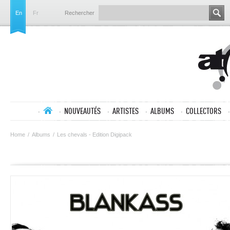
En
Fr
Rechercher
NOUVEAUTÉS
ARTISTES
ALBUMS
COLLECTORS
Home
/
Albums
/
Les chevals - Edition Digipack