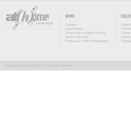
HOME
FOLLO
Delivery
Label 
Legal Notice
Facebo
Terms and conditions of use
Twitter
Secure payment
Dailym
Producteur 100% indépendant
Youtub
Copyright At(h)ome 2026. Tous droits réservés