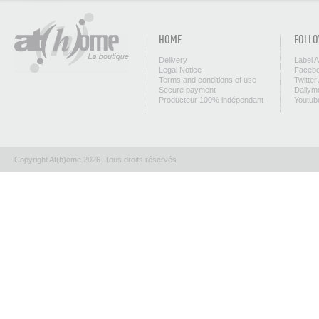
HOME
FOLLO
Delivery
Label 
Legal Notice
Facebo
Terms and conditions of use
Twitter
Secure payment
Dailym
Producteur 100% indépendant
Youtub
Copyright At(h)ome 2026. Tous droits réservés