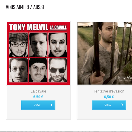
VOUS AIMEREZ AUSSI
La cavale
Tentative d'évasion
6,50 €
6,50 €
View
View