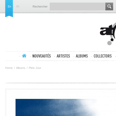
En
Fr
Rechercher
NOUVEAUTÉS
ARTISTES
ALBUMS
COLLECTORS
Home
/
Albums
/
Plein Jour