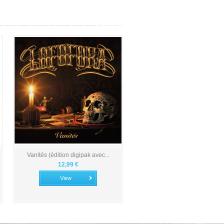
Vanités (édition digipak avec...
12,99 €
View