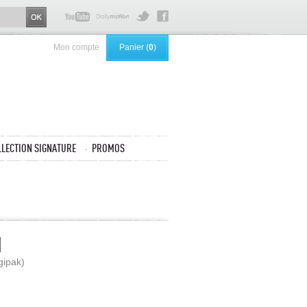
Mon compte
Panier (
0
)
LLECTION SIGNATURE
PROMOS
d
gipak)