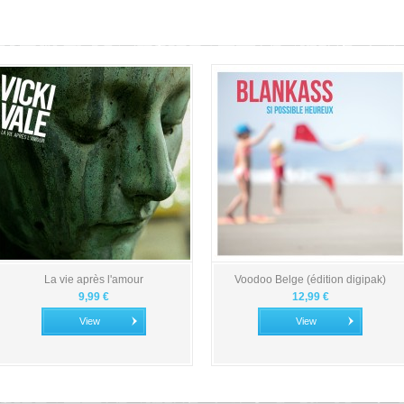
La vie après l'amour
Voodoo Belge (édition digipak)
9,99 €
12,99 €
View
View