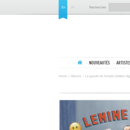
En
Fr
Rechercher
NOUVEAUTÉS
ARTISTE
Home
/
Albums
/
La gueule de l'emploi (édition di