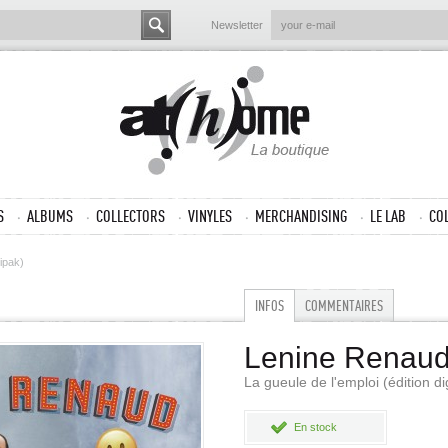
Newsletter
S
ALBUMS
COLLECTORS
VINYLES
MERCHANDISING
LE LAB
CO
gipak)
INFOS
COMMENTAIRES
Lenine Renau
La gueule de l'emploi (édition di
En stock