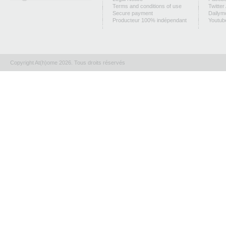
Terms and conditions of use
Twitter
Secure payment
Dailym
Producteur 100% indépendant
Youtub
Copyright At(h)ome 2026. Tous droits réservés