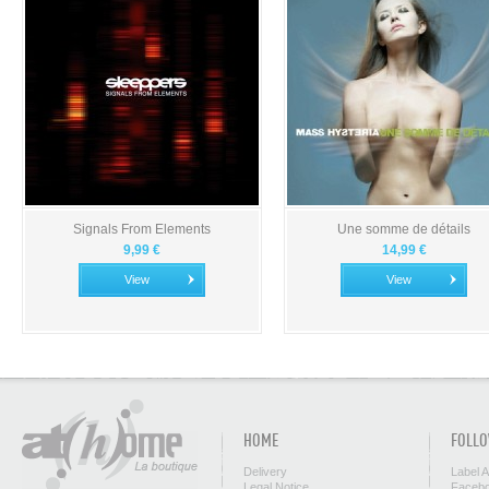
Signals From Elements
Une somme de détails
9,99 €
14,99 €
View
View
HOME
FOLLO
Delivery
Label 
Legal Notice
Facebo