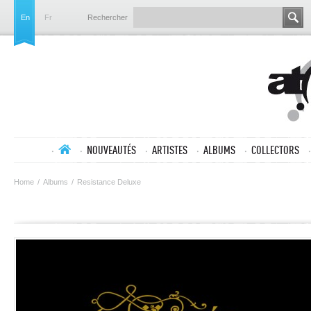
En
Fr
Rechercher
NOUVEAUTÉS
ARTISTES
ALBUMS
COLLECTORS
Home
/
Albums
/
Resistance Deluxe