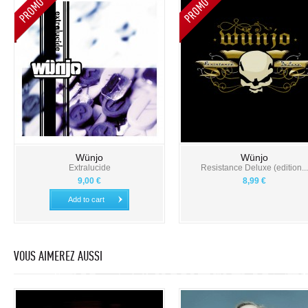
Wünjo
Wünjo
Extralucide
Resistance Deluxe (edition...
9,00 €
8,99 €
Add to cart
VOUS AIMEREZ AUSSI