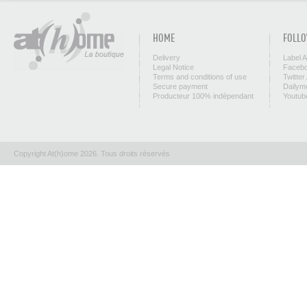
HOME
FOLLO
Delivery
Label 
Legal Notice
Facebo
Terms and conditions of use
Twitter
Secure payment
Dailym
Producteur 100% indépendant
Youtub
Copyright At(h)ome 2026. Tous droits réservés