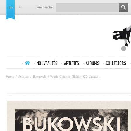
En
Fr
Rechercher
NOUVEAUTÉS
ARTISTES
ALBUMS
COLLECTORS
Home
/
Artistes
/
Bukowski
/
World Citizens (Édition CD digipak)