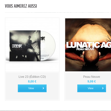
VOUS AIMEREZ AUSSI
Live 23 (Édition CD)
Peau Neuve
8,00 €
9,99 €
View
View