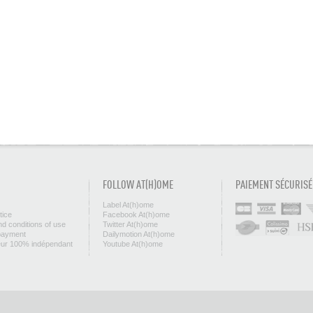
FOLLOW AT(H)OME
PAIEMENT SÉCURISÉ
Label At(h)ome
tice
Facebook At(h)ome
d conditions of use
Twitter At(h)ome
payment
Dailymotion At(h)ome
eur 100% indépendant
Youtube At(h)ome