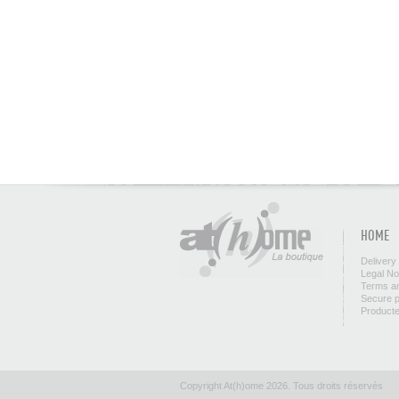
HOME
Delivery
Legal No
Terms an
Secure 
Product
Copyright At(h)ome 2026. Tous droits réservés