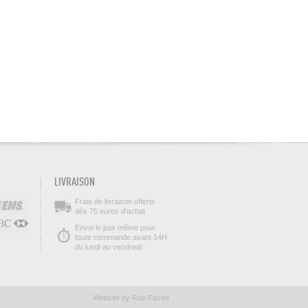
LIVRAISON
Frais de livraison offerts
dès 75 euros d’achat
Envoi le jour même pour
toute commande avant 14H
du lundi au vendredi
Website by Rue Pavée