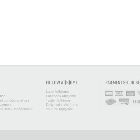
FOLLOW AT(H)OME
PAIEMENT SÉCURISÉ
Label At(h)ome
tice
Facebook At(h)ome
d conditions of use
Twitter At(h)ome
payment
Dailymotion At(h)ome
eur 100% indépendant
Youtube At(h)ome