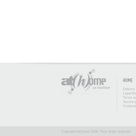
HOME
Delivery
Legal No
Terms an
Secure 
Product
Copyright At(h)ome 2026. Tous droits réservés