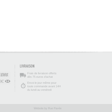
LIVRAISON
Frais de livraison offerts
dès 75 euros d’achat
Envoi le jour même pour
toute commande avant 14H
du lundi au vendredi
Website by Rue Pavée