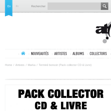
En
Fr
Rechercher
NOUVEAUTÉS
ARTISTES
ALBUMS
COLLECTORS
Home
/
Artistes
/
Marka
/
Terminé bonsoir (Pack collector CD & Livre)