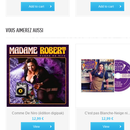
Add to cart
Add to cart
VOUS AIMEREZ AUSSI
Comme De Niro (édition digipak)
C'est pas Blanche-Neige ni..
12,99 €
12,99 €
View
View