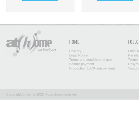
HOME
FOLLO
Delivery
Label 
Legal Notice
Facebo
Terms and conditions of use
Twitter
Secure payment
Dailym
Producteur 100% indépendant
Youtub
Copyright At(h)ome 2026. Tous droits réservés