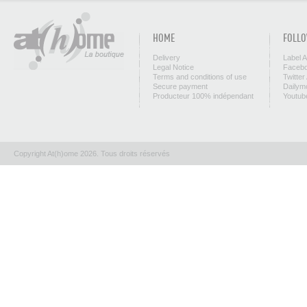
HOME
FOLLO
Delivery
Label 
Legal Notice
Facebo
Terms and conditions of use
Twitter
Secure payment
Dailym
Producteur 100% indépendant
Youtub
Copyright At(h)ome 2026. Tous droits réservés