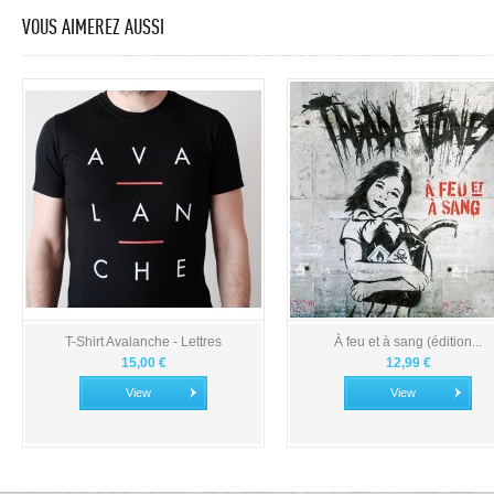
VOUS AIMEREZ AUSSI
T-Shirt Avalanche - Lettres
À feu et à sang (édition...
15,00 €
12,99 €
View
View