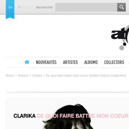
En
Fr
Rechercher
NOUVEAUTÉS
ARTISTES
ALBUMS
COLLECTORS
Home
/
Artistes
/
Clarika
/
De quoi faire battre mon coeur (édition Deluxe studio+live)