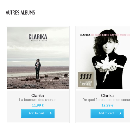
AUTRES ALBUMS
Clarika
Clarika
La tournure des choses
De quoi faire battre mon coeur.
11,99 €
12,99 €
Add to cart
Add to cart