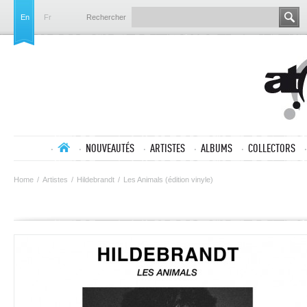
En
Fr
Rechercher
NOUVEAUTÉS
ARTISTES
ALBUMS
COLLECTORS
Home
/
Artistes
/
Hildebrandt
/
Les Animals (édition vinyle)