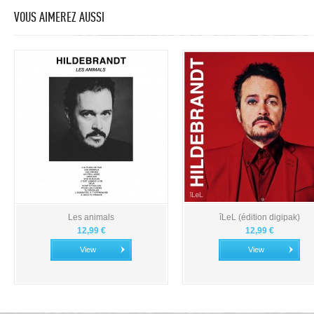
VOUS AIMEREZ AUSSI
Les animals
îLeL (édition digipak)
12,99 €
12,99 €
View
View