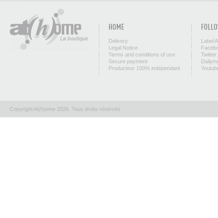
HOME
FOLLO
Delivery
Label 
Legal Notice
Facebo
Terms and conditions of use
Twitter
Secure payment
Dailym
Producteur 100% indépendant
Youtub
Copyright At(h)ome 2026. Tous droits réservés