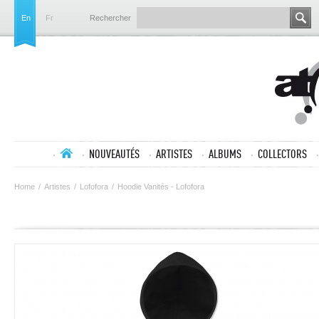
En
Fr
Rechercher
NOUVEAUTÉS
ARTISTES
ALBUMS
COLLECTORS
Home
/
Artistes
/
Lofofora
/
Hoodie Vanités - Lofofora