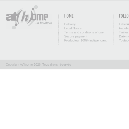
HOME
FOLLO
Delivery
Label 
Legal Notice
Facebo
Terms and conditions of use
Twitter
Secure payment
Dailym
Producteur 100% indépendant
Youtub
Copyright At(h)ome 2026. Tous droits réservés