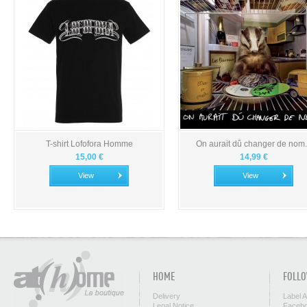
T-shirt Lofofora Homme
On aurait dû changer de nom.
15,00 €
14,99 €
View
View
HOME
FOLLO
Delivery
Label 
Legal Notice
Facebo