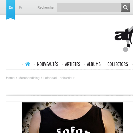
En
Fr
Rechercher
NOUVEAUTÉS
ARTISTES
ALBUMS
COLLECTORS
Home
/
Merchandising
/
Lofohead - debardeur