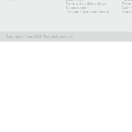
Terms and conditions of use
Twitter
Secure payment
Dailym
Producteur 100% indépendant
Youtub
Copyright At(h)ome 2026. Tous droits réservés